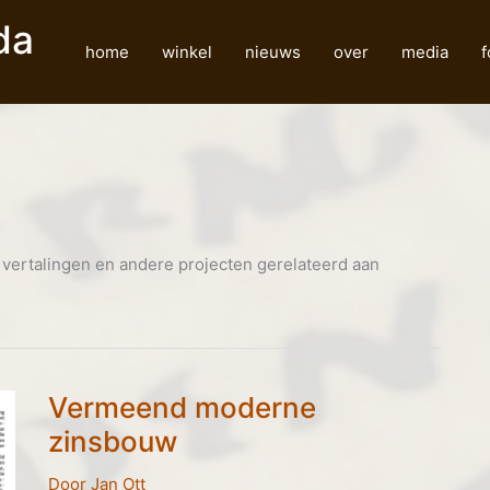
da
home
winkel
nieuws
over
media
, vertalingen en andere projecten gerelateerd aan
Vermeend moderne
zinsbouw
Door
Jan Ott