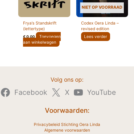
NIET OP VOORRAAD
Frya’s Standskrift
Codex Oera Linda –
(lettertype)
revised edition
Toevoegen
Lees verder
€
0,00
aan winkelwagen
Volg ons op:
Facebook
X
YouTube
Voorwaarden:
Privacybeleid Stichting Oera Linda
Algemene voorwaarden