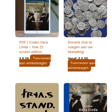
PDF | Codex Oera
Donatie (toe te
Linda – Yule 22
voegen aan uw
screen edition
bestelling)
Toevoegen
€
6,00
Vanaf:
€
0,00
aan winkelwagen
Toevoegen aan
winkelwagen