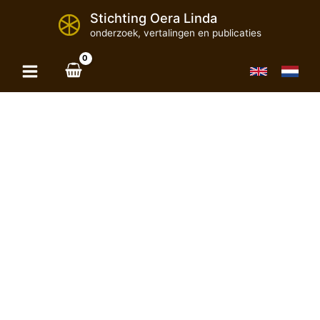
Ga
Stichting Oera Linda
naar
de
onderzoek, vertalingen en publicaties
inhoud